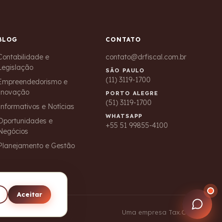
BLOG
CONTATO
Contabilidade e
contato@drfiscal.com.br
Legislação
SÃO PAULO
(11) 3119-1700
Empreendedorismo e
Inovação
PORTO ALEGRE
Dr. Fiscal
(51) 3119-1700
Informativos e Notícias
Online agora · respondemos em minutos
WHATSAPP
Oportunidades e
+55 51 99855-4100
Negócios
Planejamento e Gestão
Aceitar
Uma empresa Tax.Co