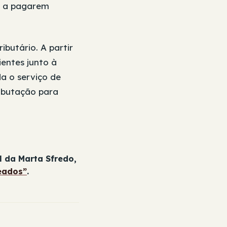
os a pagarem
ibutário. A partir
ientes junto à
da o serviço de
ributação para
l da Marta Sfredo,
eados”
.