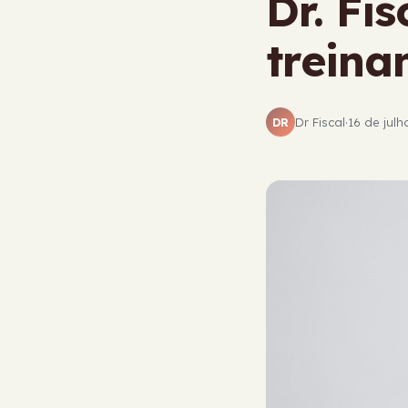
Dr. Fi
treina
Dr Fiscal
·
16 de jul
DR