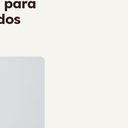
o para
dos