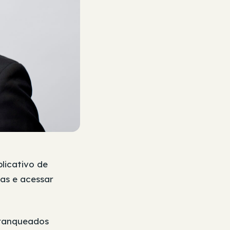
plicativo de
das e acessar
franqueados