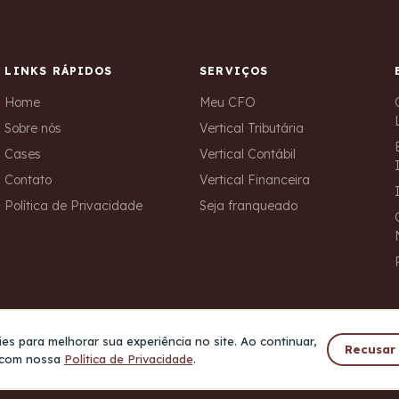
LINKS RÁPIDOS
SERVIÇOS
Home
Meu CFO
Sobre nós
Vertical Tributária
Cases
Vertical Contábil
Contato
Vertical Financeira
Política de Privacidade
Seja franqueado
ies para melhorar sua experiência no site. Ao continuar,
Recusar
 com nossa
Política de Privacidade
.