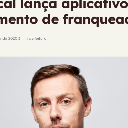
scal lança aplicativ
mento de franquea
ho de 2020
·
3 min de leitura